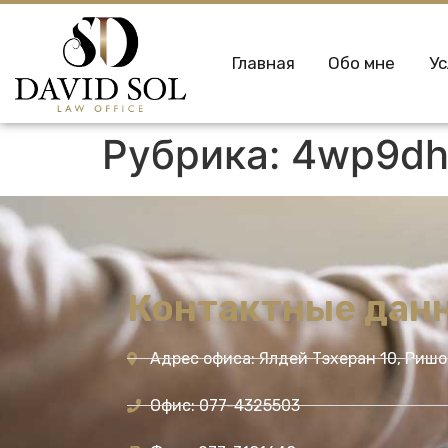
Главная
Обо мне
Ус
Рубрика:
4wp9dh
Контактные дан
Адрес офиса: Ялдей Тэхеран 10, Риш
Офис: 077-4325503