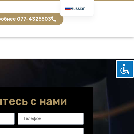
Russian
Hebrew
обнее 077-4325503
тесь с нами