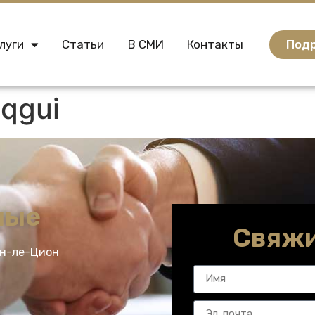
Подр
луги
Статьи
В СМИ
Контакты
qgui
ные
Свяжи
он-ле-Цион