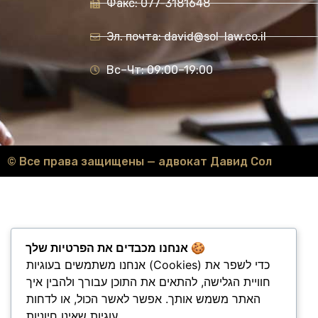
Факс: 077-3181648
Эл. почта: david@sol-law.co.il
Вс–Чт: 09:00–19:00
© Все права защищены — адвокат Давид Сол
אנחנו מכבדים את הפרטיות שלך 🍪
אנחנו משתמשים בעוגיות (Cookies) כדי לשפר את
חוויית הגלישה, להתאים את התוכן עבורך ולהבין איך
האתר משמש אותך. אפשר לאשר הכול, או לדחות
עוגיות שאינן חיוניות.