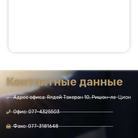
Контактные данные
Адрес офиса: Ялдей Тэхеран 10, Ришон-ле-Цион
Офис: 077-4325503
Факс: 077-3181648