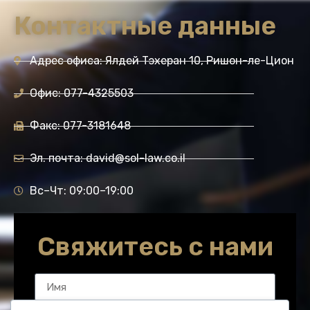
Контактные данные
Адрес офиса: Ялдей Тэхеран 10, Ришон-ле-Цион
Офис: 077-4325503
Факс: 077-3181648
Эл. почта: david@sol-law.co.il
Вс–Чт: 09:00–19:00
Свяжитесь с нами