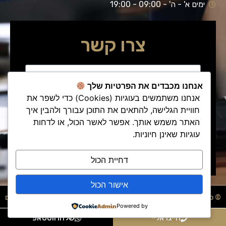
ניגודיות כהה
brightness_low
ימים א' - ה' - 09:00 - 19:00
הוסף קו תחתון לקישורים
format_underlined
צרו קשר
סמן קישורים
font_download
לאפס
cached
את
הצהרת נגישות
כל
אנחנו מכבדים את הפרטיות שלך
האפשרויות
אנחנו משתמשים בעוגיות (Cookies) כדי לשפר את
חוויית הגלישה, להתאים את התוכן עבורך ולהבין איך
האתר משמש אותך. אפשר לאשר הכול, או לדחות
עוגיות שאינן חיוניות.
שלח/י פנייתך
דחיית הכול
אישור הכול
© כל הזכויות שמורות - עו"ד דוד סול
בניית אתרים
Powered by
חייגו אליי
שלחו ווטסאפ