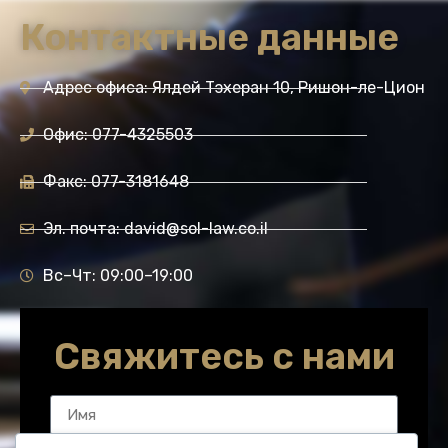
Контактные данные
Адрес офиса: Ялдей Тэхеран 10, Ришон-ле-Цион
Офис: 077-4325503
Факс: 077-3181648
Эл. почта: david@sol-law.co.il
Вс–Чт: 09:00–19:00
Свяжитесь с нами