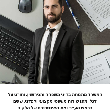
הוסף קו תחתון לקישורים
format_underlined
סמן קישורים
font_download
לאפס
cached
את
הצהרת נגישות
כל
האפשרויות
המשרד מתמחה בדיני משפחה והגירושין, וחורט על
דגלו מתן שירות משפטי מקצועי וקפדני, ששם
בראש מעייניו את האינטרסים של הלקוח