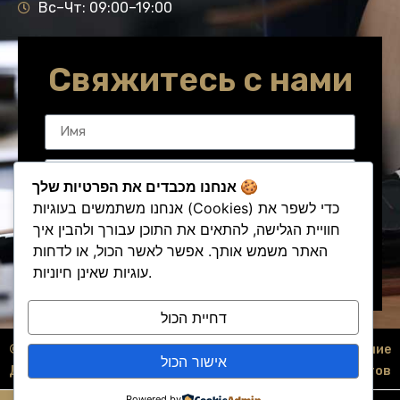
Underline links
Вс–Чт: 09:00–19:00
format_underlined
Mark links
font_download
Свяжитесь с нами
Reset
cached
all
Accessibility
options
statement
אנחנו מכבדים את הפרטיות שלך 🍪
אנחנו משתמשים בעוגיות (Cookies) כדי לשפר את
חוויית הגלישה, להתאים את התוכן עבורך ולהבין איך
האתר משמש אותך. אפשר לאשר הכול, או לדחות
Отправить обращение
עוגיות שאינן חיוניות.
דחיית הכול
© Все права защищены — адвокат
Создание
אישור הכול
Давид Сол
сайтов
Powered by