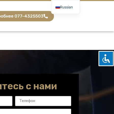
Russian
Hebrew
обнее 077-4325503
тесь с нами