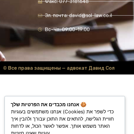
Факс: 077-3181648
Эл. почта: david@sol-law.co.il
Вс–Чт: 09:00–19:00
© Все права защищены — адвокат Давид Сол
אנחנו מכבדים את הפרטיות שלך 🍪
אנחנו משתמשים בעוגיות (Cookies) כדי לשפר את
חוויית הגלישה, להתאים את התוכן עבורך ולהבין איך
האתר משמש אותך. אפשר לאשר הכול, או לדחות
עוגיות שאינן חיוניות.