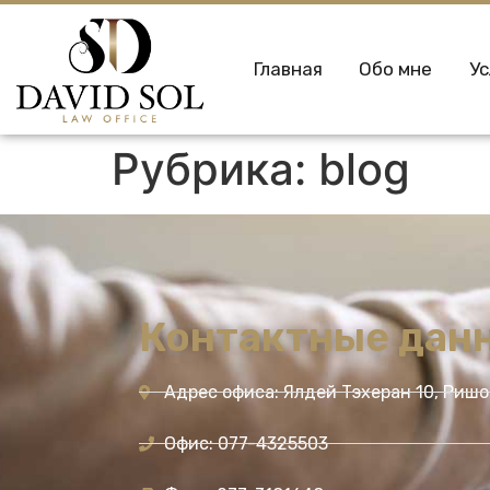
Главная
Обо мне
Ус
Рубрика:
blog
Контактные дан
Адрес офиса: Ялдей Тэхеран 10, Риш
Офис: 077-4325503