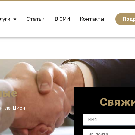
Подр
луги
Статьи
В СМИ
Контакты
ные
Свяжи
он-ле-Цион