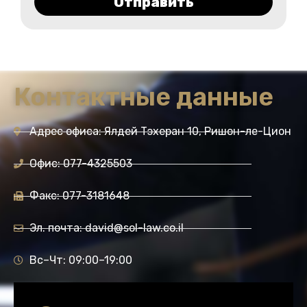
Отправить
Контактные данные
Адрес офиса: Ялдей Тэхеран 10, Ришон-ле-Цион
Офис: 077-4325503
Факс: 077-3181648
Эл. почта: david@sol-law.co.il
Вс–Чт: 09:00–19:00