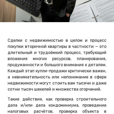
Underline links
format_underlined
Mark links
font_download
Reset
cached
all
Accessibility
options
statement
Сделки с недвижимостью в целом и процесс
покупки вторичной квартиры в частности — это
длительный и трудоёмкий процесс, требующий
вложения многих ресурсов, планирования,
продуманности и большого внимания к деталям.
Каждый этап купли-продажи критически важен,
а невнимательность или непонимание в сфере
недвижимости могут стоить вам тысячи и даже
сотни тысяч шекелей и множества огорчений.
Такие действия, как проверка строительного
дела и/или дела кондоминиума, проведение
налоговых расчётов, проверка объекта в