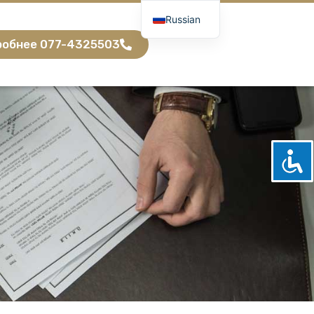
Russian
Hebrew
обнее 077-4325503