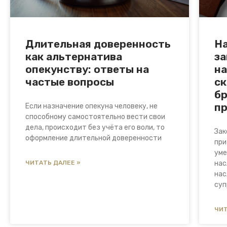
Длительная доверенность
На
как альтернатива
за
опекунству: ответы на
на
частые вопросы
ск
б
п
Если назначение опекуна человеку, не
способному самостоятельно вести свои
дела, происходит без учёта его воли, то
Зак
оформление длительной доверенности
при
уме
ЧИТАТЬ ДАЛЕЕ »
нас
нас
суп
ЧИТ