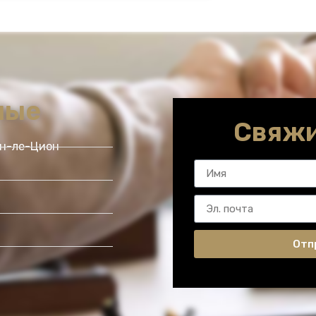
ные
Свяжи
он-ле-Цион
Отп