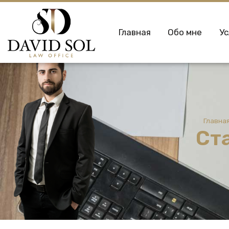
Главная
Обо мне
Ус
Главна
Ст