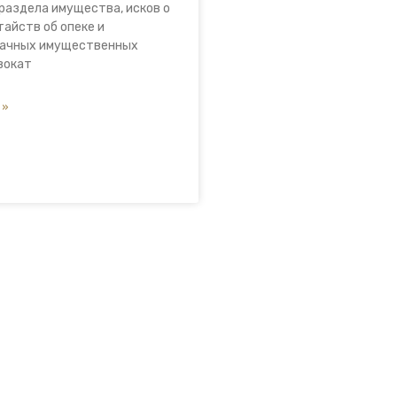
раздела имущества, исков о
тайств об опеке и
рачных имущественных
вокат
 »