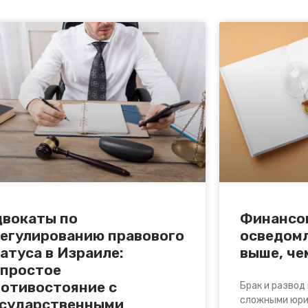
двокаты по
Финансо
егулированию правового
осведомл
атуса в Израиле:
выше, че
епростое
отивостояние с
Брак и развод
сложными юри
осударственными