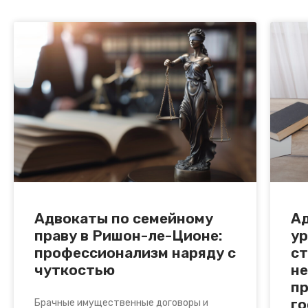
Адвокаты по семейному
А
праву в Ришон-ле-Ционе:
ур
профессионализм наряду с
ст
чуткостью
н
пр
г
Брачные имущественные договоры и