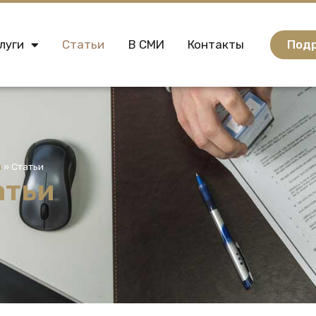
Подр
луги
Статьи
В СМИ
Контакты
я
»
Статьи
атьи