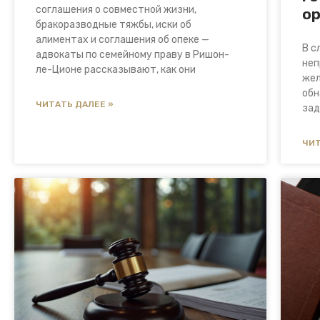
соглашения о совместной жизни,
о
бракоразводные тяжбы, иски об
алиментах и соглашения об опеке —
В с
адвокаты по семейному праву в Ришон-
неп
ле-Ционе рассказывают, как они
жел
обн
ЧИТАТЬ ДАЛЕЕ »
зад
ЧИТ