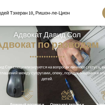
лдей Тэхеран 10, Ришон-ле-Цион
Адвокат Давид Сол
Адвокат по разводам
ид Сол специализируется на вопросах личного статуса, 
глашений между супругами, опеку, порядок общения и а
детей.
Брачный договор и
Опека над детьми и
Заве