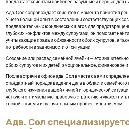
предлагает клиентам наиболее разумные и верные для ни
Адв. Сол сопровождает клиентов с момента принятия реш
У него большой опыт в составлении соответствующих со
предварительных юридических шагов для предотвращени
глубоких конфликтов между супругами; он помогает найт
учитывающие права и обязанности обоих супругов, а так
потребности в зависимости от ситуации.
Создание или распад семейной ячейки — это значительно
обоих супругов и их детей: эмоциональное, финансовое и
После встречи в офисе адв. Сол вместе с вами определяет
стандартный порядок ведения дела в области семейного 
глубокого изучения вашей личной и юридической ситуаци
чёткую и оптимальную правовую стратегию и укажет путь
спокойствием и исключительным профессионализмом.
Адв. Сол специализируетс