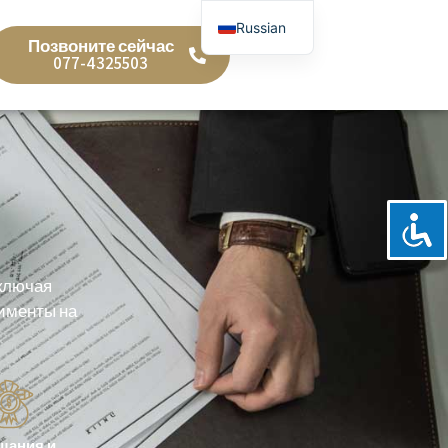
Russian
Позвоните сейчас
Hebrew
077-4325503
включая
лименты на
щания и