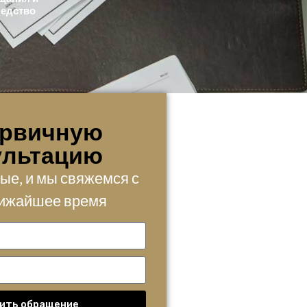
ледство
ервичную
ультацию
ые, и мы свяжемся с
лижайшее время
ить обращение