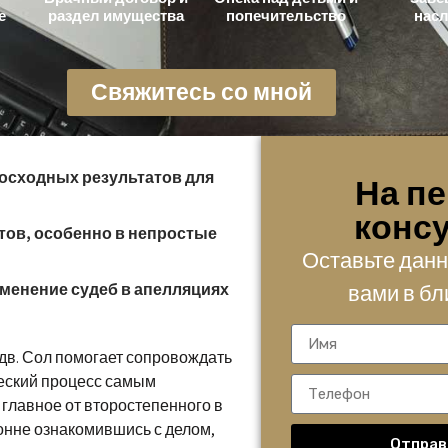
е
раздел имущества
попечительство
нас
Свяжитесь со мной
осходных результатов для
На п
конс
тов, особенно в непростые
Оставьте данн
менение судеб в апелляциях
вами в б
дв. Сол помогает сопровождать
ческий процесс самым
 главное от второстепенного в
онне ознакомившись с делом,
Отправ