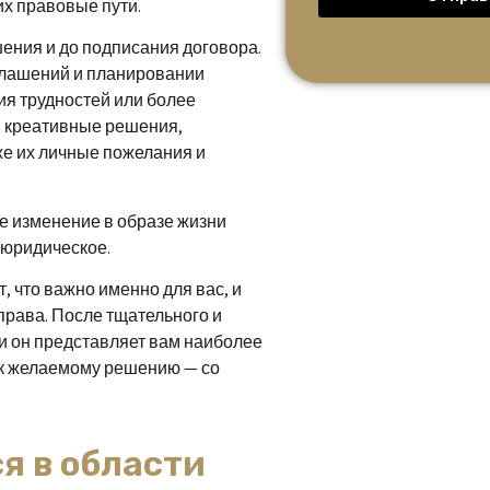
х правовые пути.
ения и до подписания договора.
глашений и планировании
я трудностей или более
и креативные решения,
же их личные пожелания и
е изменение в образе жизни
 юридическое.
, что важно именно для вас, и
права. После тщательного и
и он представляет вам наиболее
 к желаемому решению — со
я в области