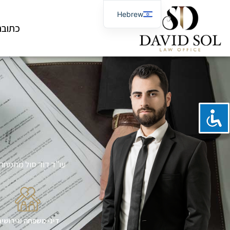
Hebrew
כתובתנו: י
Russian
עו"ד דוד סול מתמחה ב
דיני משפחה וגירושי