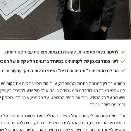
לחימה בלתי מתפשרת, להשגת תוצאות מצוינות עבור לקוחותינו.
ליווי צמוד ונאמן של לקוחותינו במיוחד ברגעים הלא קלים של הסכ
הובלת מהפכים ב”תיקים אבודים” ושינוי גורלות בתיקי ערעורים בבי
בתור עורך דין המנוסה בתחום המשפחה, עו"ד סול מסייע ללוות את לקוחותיו
המשפטי בצורה המדוקדקת והמעמיקה ביותר. עו"ד סול יודע להפריד בין עיק
שיעבור על כל המידע ויכיר את התיק המשפטי על כל פניו, עורך הדין מספק
והנכונים ביותר עבורם.
עו"ד סול מלווה את לקוחותיו החל משלב ההחלטה ועד למועד החתימה על החוז
ההסכמים הרלוונטיים, תכנון המהלכים המשפטיים המקדימים למניעת קשיים או 
ומסייע לאתר פתרונות יצירתיים, שלוקחים בחשבון את הזכויות והחובות של שני 