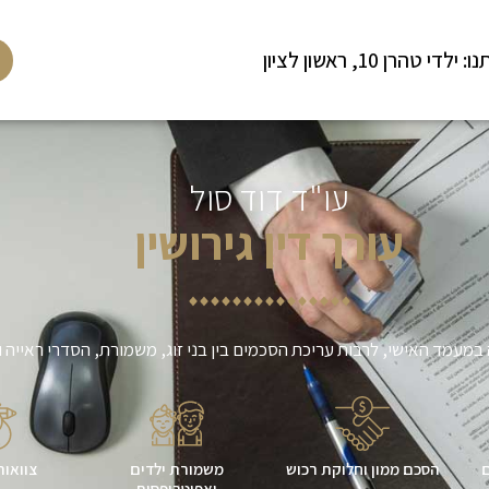
לדי טהרן 10, ראשון לציון
עו"ד דוד סול
עורך דין גירושין
מעמד האישי, לרבות עריכת הסכמים בין בני זוג, משמורת, הסדרי ראייה ומ
ם
הסכם ממון וחלוקת רכוש
משמורת ילדים
צוואות
ואפוטרופסות