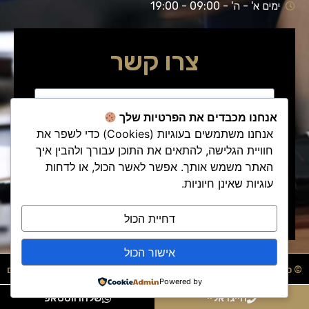
ניגודיות כהה
brightness_low
ימים א' - ה' - 09:00 - 19:00
הוסף קו תחתון לקישורים
format_underlined
צרו קשר
סמן קישורים
font_download
לאפס
cached
את
הצהרת נגישות
כל
אנחנו מכבדים את הפרטיות שלך
האפשרויות
אנחנו משתמשים בעוגיות (Cookies) כדי לשפר את
חוויית הגלישה, להתאים את התוכן עבורך ולהבין איך
האתר משמש אותך. אפשר לאשר הכול, או לדחות
עוגיות שאינן חיוניות.
שלח/י פנייתך
דחיית הכול
אישור הכול
© כל הזכויות שמורות - עו"ד דוד סול
בניית אתרים
Powered by
חייגו אליי
שלחו ווטסאפ