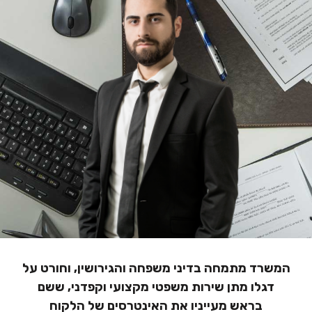
הוסף קו תחתון לקישורים
format_underlined
סמן קישורים
font_download
לאפס
cached
את
הצהרת נגישות
כל
האפשרויות
המשרד מתמחה בדיני משפחה והגירושין, וחורט על
דגלו מתן שירות משפטי מקצועי וקפדני, ששם
בראש מעייניו את האינטרסים של הלקוח