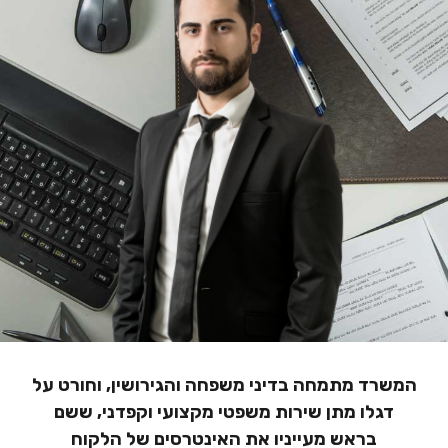
הוסף קו תחתון לקישורים
format_underlined
סמן קישורים
font_download
לאפס
cached
את
הצהרת נגישות
כל
האפשרויות
המשרד מתמחה בדיני משפחה והגירושין, וחורט על
דגלו מתן שירות משפטי מקצועי וקפדני, ששם
בראש מעייניו את האינטרסים של הלקוח