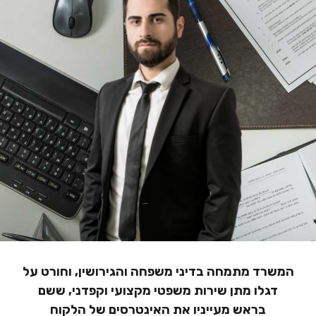
הוסף קו תחתון לקישורים
format_underlined
סמן קישורים
font_download
לאפס
cached
את
הצהרת נגישות
כל
האפשרויות
המשרד מתמחה בדיני משפחה והגירושין, וחורט על
דגלו מתן שירות משפטי מקצועי וקפדני, ששם
בראש מעייניו את האינטרסים של הלקוח