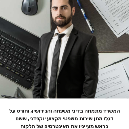
הוסף קו תחתון לקישורים
format_underlined
סמן קישורים
font_download
לאפס
cached
את
הצהרת נגישות
כל
האפשרויות
המשרד מתמחה בדיני משפחה והגירושין, וחורט על
דגלו מתן שירות משפטי מקצועי וקפדני, ששם
בראש מעייניו את האינטרסים של הלקוח