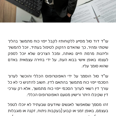
הוסף קו תחתון לקישורים
format_underlined
סמן קישורים
font_download
לאפס
cached
את
הצהרת נגישות
כל
האפשרויות
עו"ד דוד סול מסייע ללקוחותיו לקבל ייפוי כוח מתמשך בהליך
שיטתי ומהיר, כך שהאדם הזקוק לטיפול בעתיד, יוכל להמשיך
וליהנות מרמת חיים נאותה, ומכל הצרכים שלא יוכל לספק
לעצמו באופן אישי בבוא העת, על ידי בחירה עצמאית באדם
שהוא סומך עליו.
עו"ד סול הוסמך על ידי האפוטרופוס הכללי והוכשר לערוך
הסכמי ייפוי כוח מתמשך בהתאם לדין. חשוב להדגיש כי לא כל
עורך דין רשאי לערוך הסכמי ייפוי כוח מתמשך, אלא רק עורכי
דין שקיבלו היתר ורישיון מטעם האפוטרופוס הכללי.
זהו מסמך שמאפשר לאנשים שיודעים שבעתיד לא יוכלו לטפל
בעצמם, באופן זמני או קבוע (בעקבות ניתוח, זקנה או מוגבלות