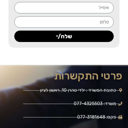
שלח/י
פרטי התקשרות
כתובת המשרד : ילדי טהרן 10, ראשון לציון
משרד: 077-4325503
פקס: 077-3181648