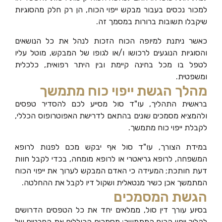
למכור נכסים בעבור מבקש ייפוי הכוח, הן רק חלק מהסוגיות
שיקבלו תשובות ברורות במסמך זה.
כאשר ניתנת למיופה הכוח הזכות לנהל את כל הנושאים
והסוגיות הנוגעים לרכושו ו/או לגופו של המבקש, מוטל עליו
לטפל בו מכל בחינה קיימת ובין היתר רפואית, כלכלית
ומשפטית.
מהלך הגשת ייפוי כוח מתמשך
בראשית התהליך, עו"ד סול מסייע לכם להסדיר טפסים
ולהמציא מסמכים שונים בהתאם לדרישת האפוטרופוס הכללי,
לקבלת ייפוי כוח מתמשך.
במידת הצורך, עו"ד סול אף יבקש מכם לפנות לרופא
המשפחה, לרופא גריאטרי או לרופא מומחה, בכדי לקבל חוות
דעת חותכת; המעידה כי האדם המבקש לערוך את ייפוי הכוח
המתמשך אכן כשיר מנטאלית ושקול דיו לקבל את ההחלטה.
הגשת המסמכים
בסיוע עורך דין סול, ממלאים יחד את כל הטפסים הדרושים
להליך ייפוי הכוח המתמשך: מסמכים הכוללים את הפרטים של