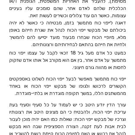
מסוימת), להעביר את האחריות המשפטית, הגופנית ו/או
הכלכלית שלהם לאדם אחר, שהם סומכים עליו בעיניים
עצומות, כאשר הם עוד צלולים וכשירים לעשות זאת.
דאגה לייפוי כוח מתמשך בזמן, מבטיחה כי כאשר לא יהיה
ביכולתם של מבקשי ייפוי הכוח לנהל את שגרת חייהם באופן
מלא, מיופיי הכוח שבחרו מבעוד מועד יסייעו להם להמשיך
ולחיות את חייהם בהתאם לבחירותיהם ורצונותיהם.
כמעט כל אדם מעל גיל 18 זכאי לקבל על עצמו ייפוי כוח
מתמשך על אדם אחר, בין אם הוא מקורב אל אותו אדם שזקוק
לחסות או מהווה גורם חיצוני.
ייפוי כוח מתמשך מאפשר לבעל ייפוי הכוח לשלוט באספקטים
הקשורים לרכושו ולגופו של מבקש ייפוי הכוח או באחד
מהמשתנים הללו, במשך תקופה מוגדרת או בלתי-מוגדרת.
עורך הדין יודע היטב כי יש לעמוד על כל סעיף וסעיף בעת
עריכת ייפוי הכוח, ולהבטיח כי הם מציגים היטב את רצונותיו
וצרכיו של מבקש ייפוי הכוח: שאלות כמו האם יהיה מוכן לעבור
לבית אבות לעת זקנה, הצורה הספציפית שבה הוא מבקש
לנהל את רכושו או האם למיופה הכוח קיימת רשות להשכיר או