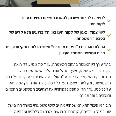
לחימה בלתי מתפשרת, להשגת תוצאות מצוינות עבור
לקוחותינו.
ליווי צמוד ונאמן של לקוחותינו במיוחד ברגעים הלא קלים של
הסכסוך המשפחתי.
הובלת מהפכים ב”תיקים אבודים” ושינוי גורלות בתיקי ערעורים
בבית המשפט המחוזי והעליון.
בתור עורך דין המנוסה בתחום המשפחה, עו"ד סול מסייע ללוות את
לקוחותיו בראש שקט, מייעץ ומנהל את ההליך המשפטי בצורה
המדוקדקת והמעמיקה ביותר. עו"ד סול יודע להפריד בין עיקר לתפל בכל
תיק משפטי, ורק לאחר שיעבור על כל המידע ויכיר את התיק המשפטי
על כל פניו, עורך הדין מספק ללקוחותיו את הנתיבים המשפטיים החכמים
והנכונים ביותר עבורם.
חיבור או פיצול התא המשפחתי מהווים שינוי משמעותי באורח החיים של
שני בני הזוג וילדיהם, הן מבחינה רגשית, מבחינה כלכלית ומבחינה