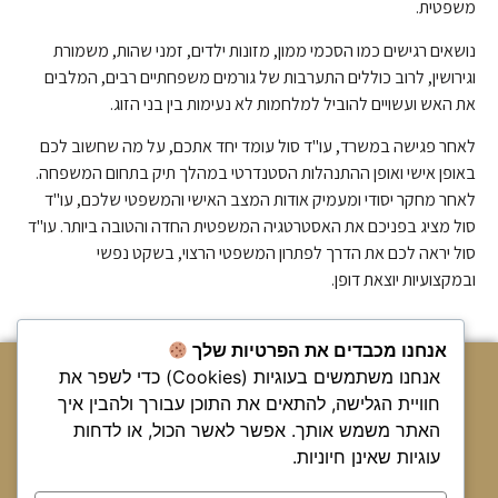
משפטית.
נושאים רגישים כמו הסכמי ממון, מזונות ילדים, זמני שהות, משמורת
וגירושין, לרוב כוללים התערבות של גורמים משפחתיים רבים, המלבים
את האש ועשויים להוביל למלחמות לא נעימות בין בני הזוג.
לאחר פגישה במשרד, עו"ד סול עומד יחד אתכם, על מה שחשוב לכם
באופן אישי ואופן ההתנהלות הסטנדרטי במהלך תיק בתחום המשפחה.
לאחר מחקר יסודי ומעמיק אודות המצב האישי והמשפטי שלכם, עו"ד
סול מציג בפניכם את האסטרטגיה המשפטית החדה והטובה ביותר. עו"ד
סול יראה לכם את הדרך לפתרון המשפטי הרצוי, בשקט נפשי
ובמקצועיות יוצאת דופן.
אנחנו מכבדים את הפרטיות שלך
אנחנו משתמשים בעוגיות (Cookies) כדי לשפר את
לשיחת ייעוץ ראשונית
חוויית הגלישה, להתאים את התוכן עבורך ולהבין איך
השאירו פרטים ונחזור אליכם בהקדם
האתר משמש אותך. אפשר לאשר הכול, או לדחות
עוגיות שאינן חיוניות.