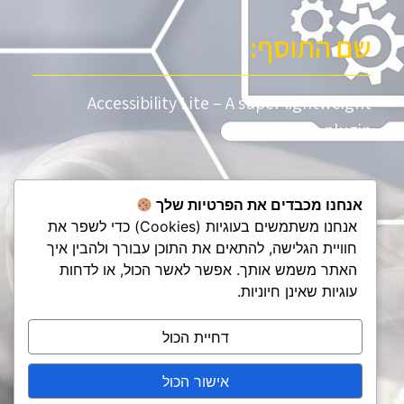
שם התוסף:
Accessibility Lite – A super lightweight
WordPress plugin
אנחנו מכבדים את הפרטיות שלך
למען הסר ספק:
אנחנו משתמשים בעוגיות (Cookies) כדי לשפר את
חוויית הגלישה, להתאים את התוכן עבורך ולהבין איך
האתר משמש אותך. אפשר לאשר הכול, או לדחות
יתכן ויהיו מקטעים או עמודים באתר זה שתוסף
עוגיות שאינן חיוניות.
ההנגשה לא יעבוד כראוי. במקרה כזה נשמח לקבל
הודעת מייל ונעשה כל שביכולתנו לתקן את
דחיית הכול
התקבלה תוך זמן קצר.
פניות בנושא זה יש לעשות לכתובת המייל המצויין
אישור הכול
למעלה.